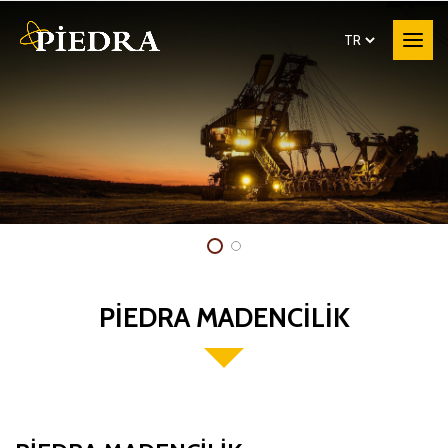
PİEDRA MADENCİLİK