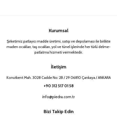
Kurumsal
Şirketimiz patlayıcı madde üretimi, satışı ve depolaması ile birlikte
maden ocakları, taş ocakları, yol ve tünel işlerinde her türlü delme-
patlatma hizmeti vermektedir.
İletişim
Konutkent Mah. 3028 Cadde No: 2B / 29 06810 Çankaya / ANKARA
+90 312 517 01 58
info@piedra.com.tr
Bizi Takip Edin